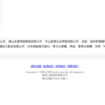
公司
佛山名奧彈簧開發有限公司
中山新寶五金彈簧有限公司
佳能
福州和聲鋼
M
鋼加工配送有限公司
日本精線株式會社
華大注塑機
馬達
東華注塑機
光學
網站地圖
|
私隱政策
|
使用條款
|
聯繫我們
|
Copyright © 2006-2008 melco.com.hk, all registered.
美高工業器材有限公司
粵ICP備07045576號-2