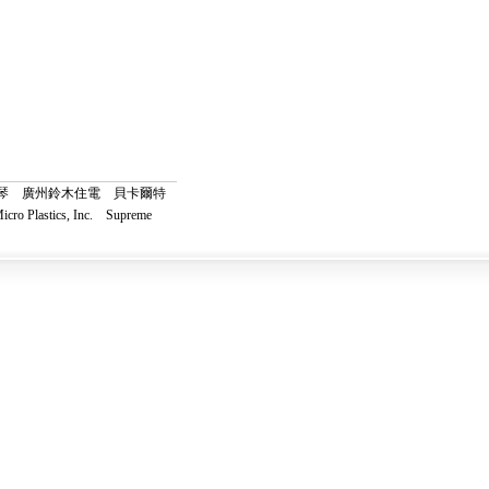
琴
廣州鈴木住電
貝卡爾特
icro Plastics, Inc.
Supreme