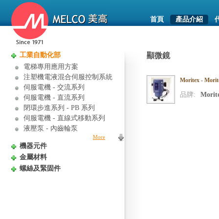
首頁
產品介紹
工業自動化部
顯微鏡
電梯專用應用方案
注塑機電液混合伺服控制系統
Moritex - Mor
伺服電機 - 交流系列
品牌:
Morit
伺服電機 - 直流系列
閉環步進系列 - PB 系列
伺服電機 - 直線式移動系列
液壓泵 - 內齒輪泵
More
機器元件
金屬材料
螺絲及緊固件