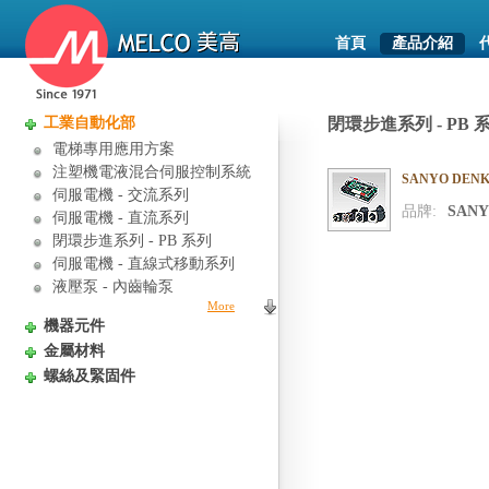
首頁
產品介紹
工業自動化部
閉環步進系列 - PB 
電梯專用應用方案
注塑機電液混合伺服控制系統
SANYO DENK
伺服電機 - 交流系列
品牌:
SANY
伺服電機 - 直流系列
閉環步進系列 - PB 系列
伺服電機 - 直線式移動系列
液壓泵 - 內齒輪泵
More
機器元件
金屬材料
螺絲及緊固件