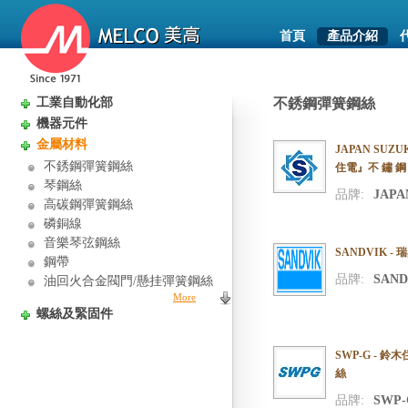
首頁
產品介紹
工業自動化部
不銹鋼彈簧鋼絲
機器元件
金屬材料
JAPAN SUZU
不銹鋼彈簧鋼絲
住電』不 鏽 鋼 
琴鋼絲
品牌:
JAPA
高碳鋼彈簧鋼絲
磷銅線
音樂琴弦鋼絲
SANDVIK -
鋼帶
品牌:
SAND
油回火合金閥門/懸挂彈簧鋼絲
More
螺絲及緊固件
SWP-G - 鈴
絲
品牌:
SWP-